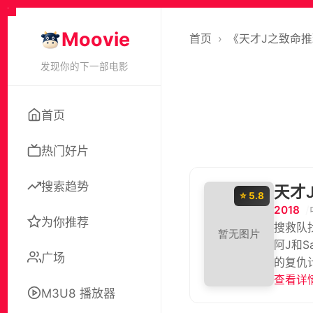
Moovie
首页
›
《天才J之致命
发现你的下一部电影
首页
热门好片
搜索趋势
天才
⭐ 5.8
2018
为你推荐
搜救队
阿J和S
广场
的复仇
查看详情
M3U8 播放器