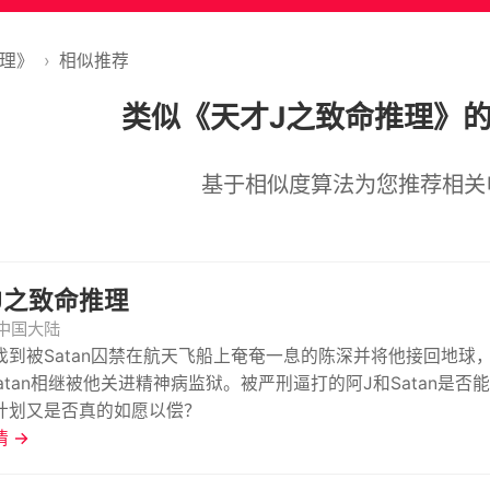
推理》
›
相似推荐
类似《天才J之致命推理》
基于相似度算法为您推荐相关
J之致命推理
中国大陆
找到被Satan囚禁在航天飞船上奄奄一息的陈深并将他接回地
atan相继被他关进精神病监狱。被严刑逼打的阿J和Satan是否
计划又是否真的如愿以偿？
 →