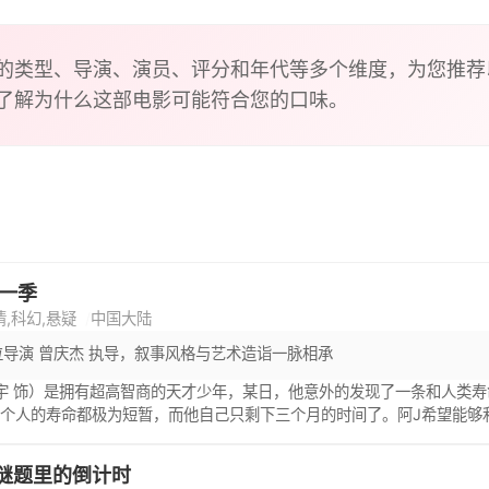
的类型、导演、演员、评分和年代等多个维度，为您推荐
了解为什么这部电影可能符合您的口味。
第一季
情,科幻,悬疑
中国大陆
位导演 曾庆杰 执导，叙事风格与艺术造诣一脉相承
宇 饰）是拥有超高智商的天才少年，某日，他意外的发现了一条和人类
个人的寿命都极为短暂，而他自己只剩下三个月的时间了。阿J希望能够
识了善良美丽的女孩初夏（王梓清 饰），一番波折之后两人结成了搭档
限制的人类，与此同时，一位名叫Satan（小夕 饰）的神秘人浮出水面
谜题里的倒计时