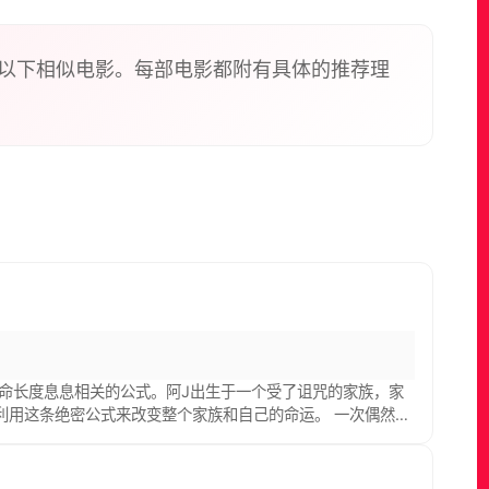
以下相似电影。每部电影都附有具体的推荐理
寿命长度息息相关的公式。阿J出生于一个受了诅咒的家族，家
利用这条绝密公式来改变整个家族和自己的命运。 一次偶然
。在调查的过程中，阿J意外的发现在这个世界上竟然存在着不
，冷酷邪恶的他向阿J发出了挑战，赌注竟然是无辜之人的性