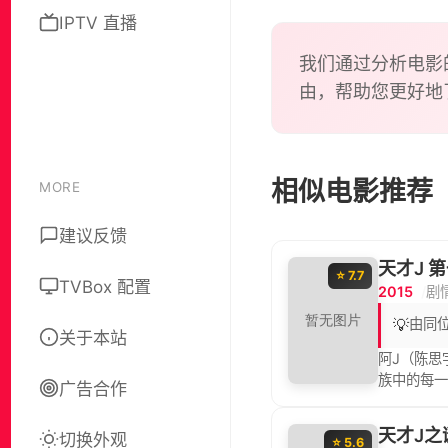
IPTV 直播
我们通过分析电影
由，帮助您更好地
相似电影推荐
MORE
建议反馈
天才J 
⭐ 7.7
TVBox 配置
2015
剧
💡
由同
关于本站
阿J（陈思
族中的每一
广告合作
中，阿J结
受寿命公式
天才J之
切换外观
命。
⭐ 5.6