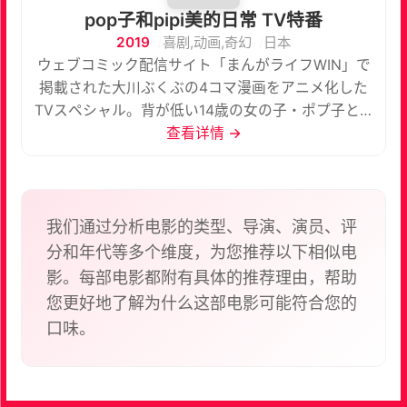
pop子和pipi美的日常 TV特番
2019
喜剧,动画,奇幻
日本
ウェブコミック配信サイト「まんがライフWIN」で
掲載された大川ぶくぶの4コマ漫画をアニメ化した
TVスペシャル。背が低い14歳の女の子・ポプ子と、
背が高い14歳の女の子・ピピ美が、シュールでカオ
查看详情 →
スな日々を繰り広げる。
我们通过分析电影的类型、导演、演员、评
分和年代等多个维度，为您推荐以下相似电
影。每部电影都附有具体的推荐理由，帮助
您更好地了解为什么这部电影可能符合您的
口味。