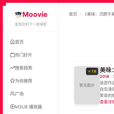
Moovie
首页
›
《美味：沉醉于
发现你的下一部电影
首页
热门好片
搜索趋势
美味
⭐ 7.6
2018
为你推荐
该部作
自忠清
广场
笑容的
查看详情
M3U8 播放器