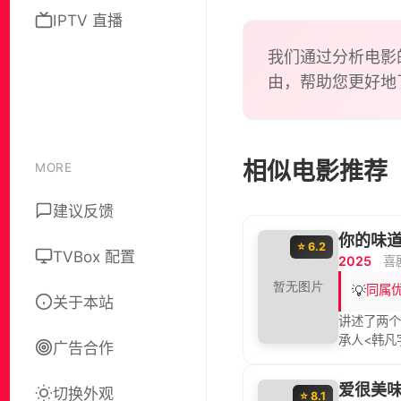
IPTV 直播
我们通过分析电影
由，帮助您更好地
相似电影推荐
MORE
建议反馈
你的味
⭐ 6.2
TVBox 配置
2025
喜
💡
同属
关于本站
讲述了两个
承人<韩凡
广告合作
爱很美
切换外观
⭐ 8.1