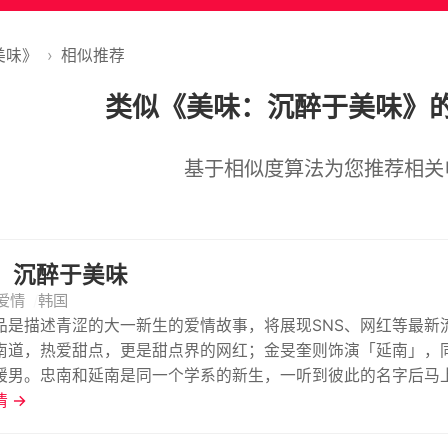
美味》
›
相似推荐
类似《美味：沉醉于美味》
基于相似度算法为您推荐相关
：沉醉于美味
爱情
韩国
品是描述青涩的大一新生的爱情故事，将展现SNS、网红等最新
南道，热爱甜点，更是甜点界的网红；金旻奎则饰演「延南」，
暖男。忠南和延南是同一个学系的新生，一听到彼此的名字后马
 →