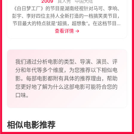
2009
真人秀
中国大陆
《白日梦工厂》的节目是湖南经视针对马可、李响、
彭宇、李好四位主持人全新打造的一档搞笑类节目，
节目最大的特点就是“超搞，超想象”。在这档节目中
李响与马可、李好、彭宇，湖南广电花男四壮士合并
查看详情 →
化身V.zone组合，发挥各自专长，彻底颠覆形象，挑
战搞笑极限。
我们通过分析电影的类型、导演、演员、评
分和年代等多个维度，为您推荐以下相似电
影。每部电影都附有具体的推荐理由，帮助
您更好地了解为什么这部电影可能符合您的
口味。
相似电影推荐