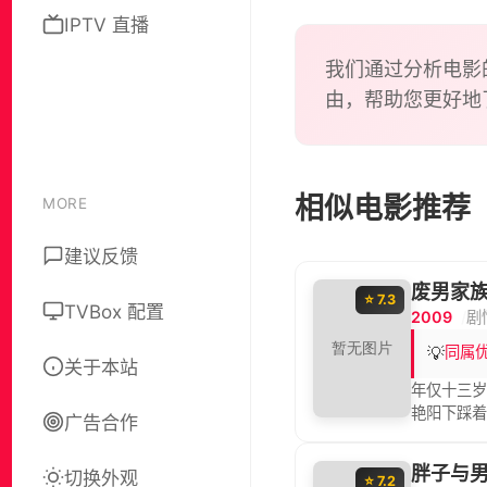
jokes, 
IPTV 直播
Sam sho
我们通过分析电影
由，帮助您更好地
相似电影推荐
MORE
建议反馈
废男家
⭐ 7.3
TVBox 配置
2009
剧
💡
同属
关于本站
年仅十三
艳阳下踩
广告合作
意蒙眬间，
母家，这个
胖子与
切换外观
⭐ 7.2