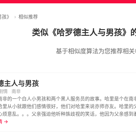
男孩》
›
相似推荐
类似《哈罗德主人与男孩》
基于相似度算法为您推荐相关
德主人与男孩
剧情
南非
南非的一个白人小男孩和两个黑人服务员的故事。哈里是个在南
哈里从小就跟他们感情很好，他们对哈里来说亦师亦友。哈里的
心烦意乱。。。父亲强迫他听种族歧视的笑话，他因为父亲感到羞愧难
ally, an adolescent white South African. He is stuck between h
 →
etaker, Sam. Sam is a black waiter and Hally's friend and teach