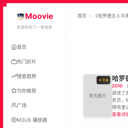
Moovie
首页
›
《哈罗德主人与
发现你的下一部电影
首页
热门好片
搜索趋势
哈罗
⭐ 7.4
2010
为你推荐
讲述了
务员，
广场
得哈里
is of H
查看详情
M3U8 播放器
his car