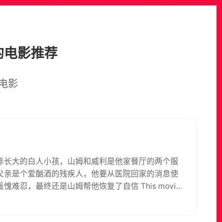
的电影推荐
电影
非长大的白人小孩，山姆和威利是他家餐厅的两个服
父亲是个爱酗酒的残疾人，他要从医院回家的消息使
忍，最终还是山姆帮他恢复了自信 This movie
is intolerant father's outlook of him and those of
er Hally is required to laugh at his father's racist