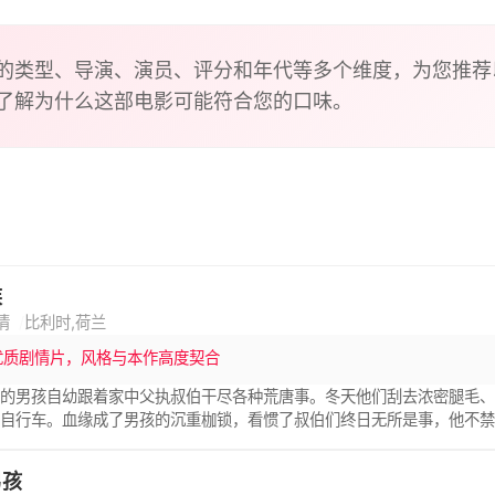
by contrast Sam exposes Hally to uplifting experiences. One d
ws Hally how to be proud of something he can achieve
的类型、导演、演员、评分和年代等多个维度，为您推荐
了解为什么这部电影可能符合您的口味。
族
情
比利时,荷兰
优质剧情片，风格与本作高度契合
岁的男孩自幼跟着家中父执叔伯干尽各种荒唐事。冬天他们刮去浓密腿毛
着自行车。血缘成了男孩的沉重枷锁，看惯了叔伯们终日无所是事，他不
绘出了一幅残缺却温热的家族肖像画。 影片以一位80年代的13岁比利时男孩G
家庭是由酒鬼、赌徒和花花公子组成的，但是Gunther Strobbe对
男孩