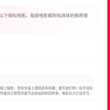
ay Hally was terribly humiliated by his father and
以下相似电影。每部电影都附有具体的推荐理
、搽上脂粉，男扮女装上酒馆卖弄风骚；夏天他们则一丝不挂在
禁怀疑自己是否也逃不出命运的轮回传承。电影在大打出手与醉
unther Strobbe为主角，他和父亲以及三个叔叔住在祖
于这个外人看来不体面的家庭却有着深切的热爱。