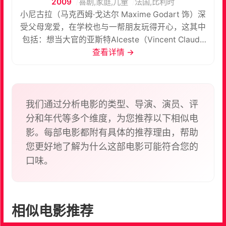
2009
喜剧,家庭,儿童
法国,比利时
小尼古拉（马克西姆·戈达尔 Maxime Godart 饰）深
受父母宠爱，在学校也与一帮朋友玩得开心，这其中
包括：想当大官的亚斯特Alceste（Vincent Claude
饰）、以后会继承父业的杰夫Geoffroy（Charles
查看详情 →
Vaillant 饰）、梦想成为自行车冠军在班上却总是被
罚站的克劳岱Clotaire（Victor Carles 饰）、长大要
当黑道的奥德Eudes（Benjamin Averty 饰）、希望
跟老爸一样成为警察的鲁夫Rufus（Germain Petit
我们通过分析电影的类型、导演、演员、评
Damico 饰）以及全班第一名永远不会被罚站也是老
分和年代等多个维度，为您推荐以下相似电
师（Sandrine Kiberlain 饰）的最爱学生同时是其他
影。每部电影都附有具体的推荐理由，帮助
同学眼中讨厌的大蟑螂的阿南Agnan（Damien
您更好地了解为什么这部电影可能符合您的
Ferdel 饰）。 有一天，尼古拉的妈妈（瓦莱丽·勒梅
口味。
西埃 Valérie Lemercier 饰）建议爸爸（凯德·麦拉德
Kad Merad 饰）请老板及夫人来家里吃饭，以便获得
老板青睐涨工资；但小尼古拉听到和观察到的结果却
让他以为父母要生个小弟弟，不要他了。沮丧的小尼
相似电影推荐
古拉请求朋友们的帮助，大家七嘴八舌给他出了一堆