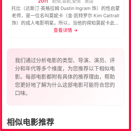
2011
剧情,喜剧,爱情
美国
托比（达斯汀·英格拉姆 Dustin Ingram 饰）的性启蒙
老师，是一位名叫莫妮卡（金·凯特罗尔 Kim Cattrall
饰）的成人电影明星。所以，当他的得知莫妮卡此时
正在几百英里开外的一个小镇上进行表演时，毫不犹
查看详情 →
豫的决定驱车前往。 可是，直到面对面见到莫妮卡
后，托比才发现，站在眼前的这个略微有些发胖的中
年女人，和自己在银幕上看到的性感撩人风情万种的
女明星之间，有着天壤之别。时光的流逝让莫妮卡再
我们通过分析电影的类型、导演、演员、评
也无法吃青春这碗饭了，如今她只能靠着在低端的夜
分和年代等多个维度，为您推荐以下相似电
总会里表演脱衣舞来养活自己的孩子。托比的到来让
影。每部电影都附有具体的推荐理由，帮助
给莫妮卡灰暗的人生带来了一抹亮丽的光彩。
您更好地了解为什么这部电影可能符合您的
口味。
相似电影推荐