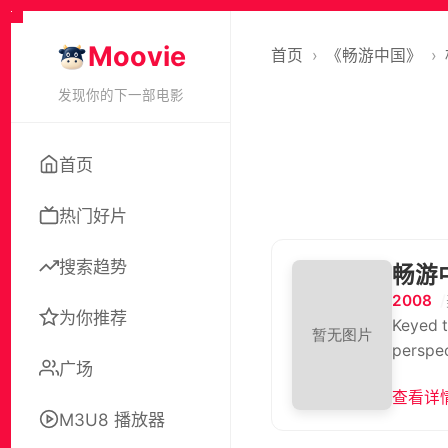
Moovie
首页
›
《畅游中国》
›
发现你的下一部电影
首页
热门好片
搜索趋势
畅游
2008
为你推荐
Keyed t
perspec
广场
查看详情
M3U8 播放器