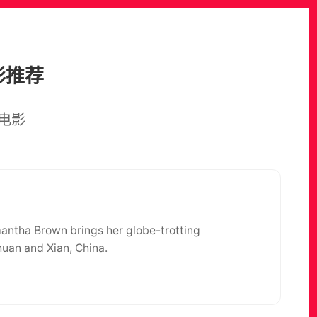
影推荐
电影
ntha Brown brings her globe-trotting
chuan and Xian, China.