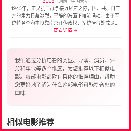
2008
剧情
中国大陆
1945年，正是抗日战争接近尾声之际，国、共、日三
方的角力日趋激烈，平静的海面下暗流涌动。由于军
统特务李海丰投靠南京汪伪政权，军统情报处成员余
则成（孙红雷 饰）受命前往南京刺杀叛徒，却意外走
查看详情 →
上了另一条道路。经中共策反，余则成以地下党的身
份重返军统，成为扎入国民党心脏的一颗铆钉。为了
协助余的工作，党组织派出脾气火爆、口无遮拦的女
孩翠平（姚晨 饰）担任余的冒牌夫人。随着时间的推
我们通过分析电影的类型、导演、演员、评
移，国共的斗争愈加强烈，这对夫妇也面临着人生重
分和年代等多个维度，为您推荐以下相似电
大的考验…… 本片根据天津作家龙一（本名李鹏）的
影。每部电影都附有具体的推荐理由，帮助
同名短篇小说改编，并荣获第15届上海电视节“白玉兰
您更好地了解为什么这部电影可能符合您的
奖”电视剧最佳男演员奖（孙红雷）、第27届飞天奖
口味。
优秀男演员奖、2010年第25届中国电视金鹰奖观众
喜爱的女演员奖（姚晨）。
相似电影推荐