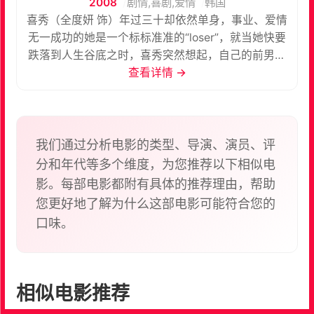
2008
剧情,喜剧,爱情
韩国
喜秀（全度妍 饰）年过三十却依然单身，事业、爱情
无一成功的她是一个标标准准的“loser”，就当她快要
跌落到人生谷底之时，喜秀突然想起，自己的前男友
秉云（何正宇 饰）曾经向自己借过三百五十万韩元至
查看详情 →
今仍为归还，这笔巨款成为了喜秀最后的希望。 功夫
不负有心人，喜秀终于找到了许久未曾联系的秉云，
而直到此时，喜秀才发现，原来秉云的处境和自己相
比好不到哪里去，他又怎么可能会有三百五十万的存
我们通过分析电影的类型、导演、演员、评
款呢？好在秉云有着自己一套独特的圈钱技巧，那就
分和年代等多个维度，为您推荐以下相似电
是他英俊帅气的外表，靠着这张面皮，秉云开始了他
影。每部电影都附有具体的推荐理由，帮助
的计划。一个走投无路的女人，一个浪迹天涯的男
您更好地了解为什么这部电影可能符合您的
人，他们两人的纠葛会迎来怎样的结局呢？
口味。
相似电影推荐