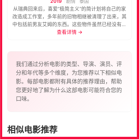
2019
剧情
泰国
从瑞典回来后，喜爱“极简主义”的简计划将自己的家
改造成工作室，多年前的旧物相继被清理了出来，其
中包括前男友艾姆的东西。这些物件虽然已经没有用
处，却承载着往事回忆与情意，简无法如自己预期的
查看详情 →
那样直接丢弃。为了找寻这些物件的归路，她做了很
多努力：一一归还属于朋友的物品，亲自送回属于艾
姆的东西并致歉自己曾经的离开，最终也卖掉了已逝
父亲的钢琴。伴随着旧物的处理，她也告别了自己的
我们通过分析电影的类型、导演、演员、评
过去，面对重新布置的新环境，准备好了新的开始。
分和年代等多个维度，为您推荐以下相似电
该片曾获2020年第15届大阪亚洲电影节最佳影片
影。每部电影都附有具体的推荐理由，帮助
奖。
您更好地了解为什么这部电影可能符合您的
口味。
相似电影推荐