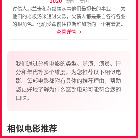
2020
动作
美国
讨债人弗兰奇和苏继续从事他们最擅长的事业——为
他们的老板汤米追讨欠款，欠债人都是来自各行各业
的狠角色。他们受命前往拉斯维加斯向一个有着复杂
背景的赌场老板收债，这个老板碰巧是苏的前女友。
查看详情 →
同时，一个臭名昭著的毒贩正在追杀弗兰奇和苏，为
死去的兄弟报仇。面对四面八方的危险，这对好拍档
别无退路，只能拼死一搏。
我们通过分析电影的类型、导演、演员、评
分和年代等多个维度，为您推荐以下相似电
影。每部电影都附有具体的推荐理由，帮助
您更好地了解为什么这部电影可能符合您的
口味。
相似电影推荐