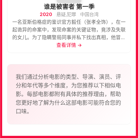
谁是被害者 第一季
2020
悬疑,犯罪
中国台湾
一名亚斯伯格症的鉴识官方毅任（张孝全饰），在一
起诡异的命案中，发现命案的关键证物，竟涉及失联
的女儿。为了隐瞒警局同事并私下找出真相，他冒险
利用鉴识知识，误导与他搭档查案的火爆刑警赵承宽
查看详情 →
（王识贤 饰） ，同时与握有重要线索的嗜血记者徐海
茵（许玮甯饰）合作调查，方毅任终将发现，能让真
相水落石出的，不是他最擅长的鉴识知识，而是遗失
已久深藏未露的情感⋯⋯
我们通过分析电影的类型、导演、演员、评
分和年代等多个维度，为您推荐以下相似电
影。每部电影都附有具体的推荐理由，帮助
您更好地了解为什么这部电影可能符合您的
口味。