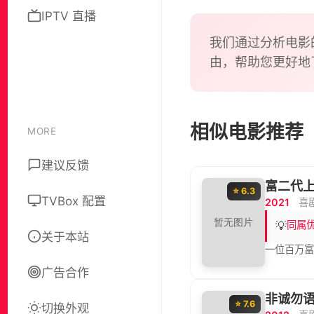
IPTV 直播
我们通过分析电影
由，帮助您更好地
相似电影推荐
MORE
建议反馈
富二代
⭐ 6.3
TVBox 配置
2021
喜
💡
同属
关于本站
一位百万
广告合作
非诚勿
⭐ 7.6
切换外观