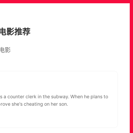
电影推荐
电影
s a counter clerk in the subway. When he plans to
prove she's cheating on her son.