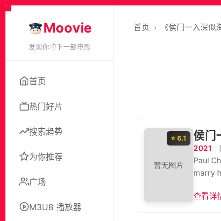
Moovie
首页
›
《侯门一入深似
发现你的下一部电影
首页
热门好片
搜索趋势
侯门
⭐ 6.1
2021
为你推荐
Paul Ch
marry h
广场
查看详情
M3U8 播放器