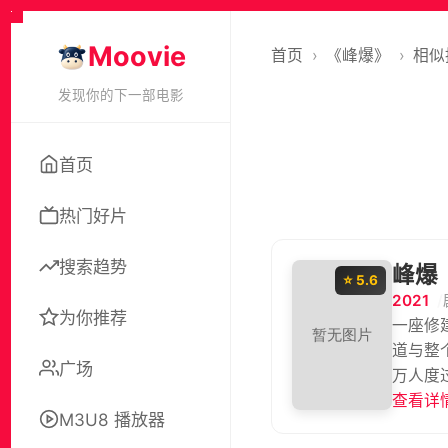
Moovie
首页
›
《峰爆》
›
相似
发现你的下一部电影
首页
热门好片
搜索趋势
峰爆
⭐ 5.6
2021
为你推荐
一座修
道与整
广场
万人度
查看详情
M3U8 播放器