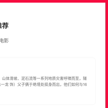
推荐
电影
、山体滑坡、泥石流等一系列地质灾害呼啸而至，隧
朱一龙 饰）父子俩于绝境处挺身而出，他们如何与16