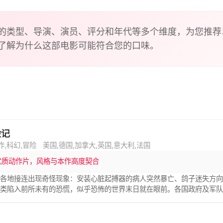
的类型、导演、演员、评分和年代等多个维度，为您推荐
了解为什么这部电影可能符合您的口味。
险记
作,科幻,冒险
美国,德国,加拿大,英国,意大利,法国
优质动作片，风格与本作高度契合
各地接连出现奇怪现象：安装心脏起搏器的病人突然暴亡、鸽子迷失方向
类陷入前所未有的恐慌，似乎恐怖的世界末日就在眼前。各国政府及军队
理学家乔许·凯斯（艾伦·艾克哈特 Aaron Eckhart 饰）探明真相
以及蕾贝卡·柴德（希拉里·斯万克 Hilary Swank 饰）、罗伯特·艾维森（
共同前往地球中心实行艰巨而充满危险的拯救任务。人类的命运命悬一线