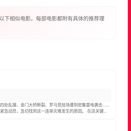
以下相似电影。每部电影都附有具体的推荐理
四处乱撞、金门大桥断裂、罗马竞技场遭到密集雷电袭击……
紧急动员，急切找到这一连串灾难发生的原因。 在这关键时
，原来地核因某种未知的原因停止转动，导致磁场消失。为了拯救人类
布鲁斯·格林伍德 Bruce Greenwood 饰）等专家组成一支
……