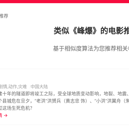
推荐
类似《峰爆》的电影
基于相似度算法为您推荐相关
剧情,动作,灾难
中国大陆
建十年的隧道即将竣工之际，受全球地质变动影响，地裂、地震
个县城危在旦夕，“老洪”洪赟兵（黄志忠 饰）、“小洪”洪翼舟（
过这场生死危机？
 →