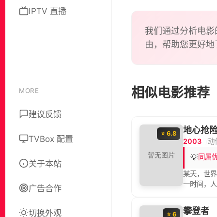
IPTV 直播
我们通过分析电影
由，帮助您更好地
相似电影推荐
MORE
建议反馈
地心抢
⭐ 6.8
TVBox 配置
2003
动
💡
同属
关于本站
某天，世界
一时间，人
广告合作
刻，地质物
和地球，乔许
攀登者
切换外观
救援小组，
⭐ 6