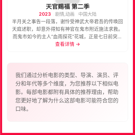
天官赐福 第二季
2023
剧情,动画
中国大陆
半月关之事告一段落，谢怜受神武大帝君吾的传唤回
天庭述职，却意外得知有神官在鬼市附近施法求救。
而鬼市如今的主人“血雨探花”花城，正是七日前突然
辞别的红衣少年三郎。此事疑点重重，谢怜自愿请
查看详情 →
命，与风师青玄、东方武神郎千秋一同秘访鬼市探查
真相……
我们通过分析电影的类型、导演、演员、评
分和年代等多个维度，为您推荐以下相似电
影。每部电影都附有具体的推荐理由，帮助
您更好地了解为什么这部电影可能符合您的
口味。