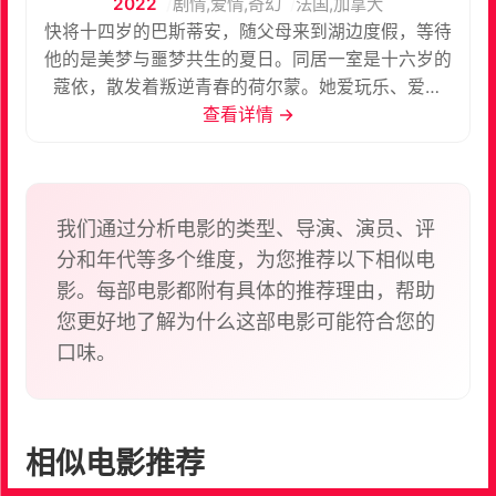
2022
剧情,爱情,奇幻
法国,加拿大
快将十四岁的巴斯蒂安，随父母来到湖边度假，等待
他的是美梦与噩梦共生的夏日。同居一室是十六岁的
蔻依，散发着叛逆青春的荷尔蒙。她爱玩乐、爱扮
鬼、更害怕寂寞，教他喝酒吸烟、邀他到舞会狂欢。
查看详情 →
在她的诱导下，他逐渐走出乖孩子的舒适区，在患得
患失下迎接成人礼。演而优则导，莎乐勒庞首部作品
展现的不止是青春少艾情窦初开的甜蜜、焦虑与疑
惑；幽深的湖光倒影、真假难分的沉尸传说，以至如
我们通过分析电影的类型、导演、演员、评
真似幻的开放结局，为夏日成长印记添上迷离阴森的
分和年代等多个维度，为您推荐以下相似电
色彩。
影。每部电影都附有具体的推荐理由，帮助
您更好地了解为什么这部电影可能符合您的
口味。
相似电影推荐