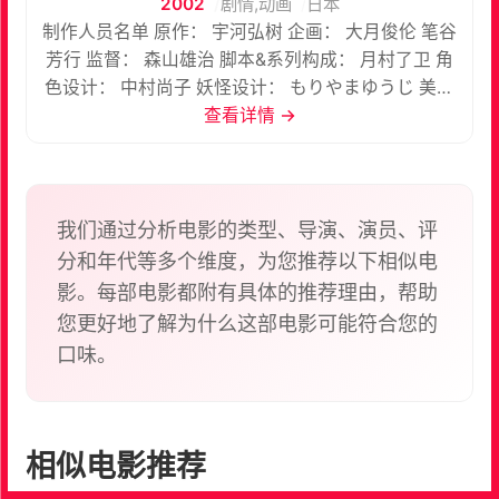
2002
剧情,动画
日本
制作人员名单 原作： 宇河弘树 企画： 大月俊伦 笔谷
芳行 监督： 森山雄治 脚本&系列构成： 月村了卫 角
色设计： 中村尚子 妖怪设计： もりやまゆうじ 美术
监督： 小坂部直子 撮影监督： 山越康司 编集： 小岛
查看详情 →
俊彦 音响监督： 渡边淳 音响效果： 森川永子 录音：
名仓靖 音响制作担当： 白崎惠理 音乐： 斋藤恒芳 主
题歌： 林原めぐみ 本片最抢眼的是稗田家的三姐妹：
长女仓子、次女柚子及幼女珠，她们是稻生神社的巫
我们通过分析电影的类型、导演、演员、评
女，为了保护身为审神者后裔的天津忠寻，同时也为
分和年代等多个维度，为您推荐以下相似电
阻止妖魔入侵校园，而组织了「巫女委员会」。当三
影。每部电影都附有具体的推荐理由，帮助
姊妹拿出法器施法时，真是酷劲十足呢！尤其是年纪
您更好地了解为什么这部电影可能符合您的
最小的稗田珠，严肃正经的表情超可爱的；虽然她们
口味。
伏魔的杀技纯属虚构，不过所使用的道具、诵唸的祝
词、灵力修行的仪式等，均依照实际的神道标準作法
呈现，仿如告诉观眾：除了肉眼可见的世界，还有眾
多的灵与我们共存，只是平常看不到罢了。 朝雾的巫
相似电影推荐
女等级与一般巫女不同，能自由自在地操纵包含阴阳