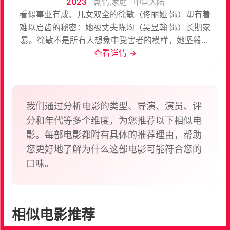
2023
剧情,家庭
中国大陆
看似事业有成、儿女双全的徐敏（佟丽娅 饰）却有着
难以启齿的秘密：她被丈夫陈均（吴昱翰 饰）长期家
暴。徐敏不是所有人想象中受害者的模样，她坚毅勇
敢且有自己的事业，在与律师李小萌（王影璐 饰）艰
查看详情 →
难抗争试图离婚的过程中，面对小心谨慎不留证据的
丈夫、周遭人冷言冷语嘲讽质疑、社会系统的不作
为、为了两个孩子……当离婚不是家暴的终点，当家
不是避风港而是暴雨本身，她究竟能否冲破这场风
我们通过分析电影的类型、导演、演员、评
暴？
分和年代等多个维度，为您推荐以下相似电
影。每部电影都附有具体的推荐理由，帮助
您更好地了解为什么这部电影可能符合您的
口味。
相似电影推荐