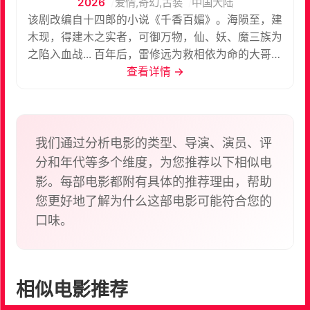
2026
爱情,奇幻,古装
中国大陆
该剧改编自十四郎的小说《千香百媚》。海陨至，建
木现，得建木之实者，可御万物，仙、妖、魔三族为
之陷入血战... 百年后，雷修远为救相依为命的大哥，
有意接近青丘孤女小棒槌，因缘际会下两人一同进入
查看详情 →
雏凤书院修习。书院以命相护的小伙伴给了小棒槌最
初的友情，也埋下情动的念想。与雷修远也从好友到
互相倾慕，最终进入同一门派，就在两颗心越靠越近
之时，身世之谜也逐步揭开，小棒槌也不断脱胎换骨
我们通过分析电影的类型、导演、演员、评
成了冰雪之姿的姜黎非。这闻所未闻的资质，令有心
分和年代等多个维度，为您推荐以下相似电
之人追查她的身世和来历。雷修远一路生死相随，在
影。每部电影都附有具体的推荐理由，帮助
众人对异族秘辛的追逐里，走入雾一般的迷阵。相遇
您更好地了解为什么这部电影可能符合您的
并非偶然，同为异类的二人为人们不容。身世背景的
口味。
设定又让他们相爱而不得。最终，二人勇敢对抗宿
命，炼化自身换回三界的太平。
相似电影推荐