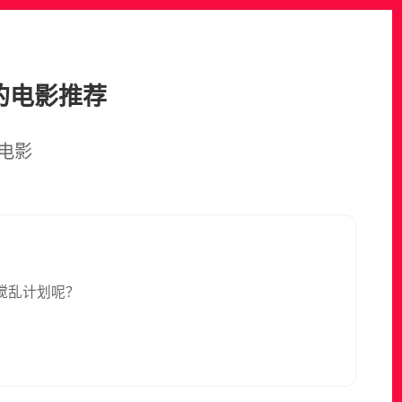
的电影推荐
电影
会搅乱计划呢？