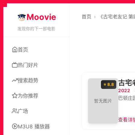
Moovie
首页
›
《古宅老友记 第
发现你的下一部电影
首页
热门好片
搜索趋势
古宅
⭐ 8.8
2022
为你推荐
巴顿庄
广场
查看详情
M3U8 播放器