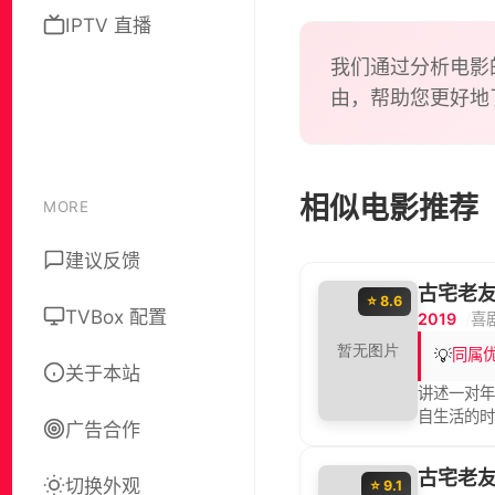
IPTV 直播
我们通过分析电影
由，帮助您更好地
相似电影推荐
MORE
建议反馈
古宅老友
⭐ 8.6
TVBox 配置
2019
喜
💡
同属
关于本站
讲述一对
自生活的时
广告合作
古宅老友
切换外观
⭐ 9.1