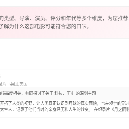
的类型、导演、演员、评分和年代等多个维度，为您推荐
了解为什么这部电影可能符合您的口味。
影
录片
英国,美国
内核高度相关，共同探讨了关于 科技、历史 的深刻主题
划开拓了人类的视野，让人类真正认识到月球的真实面貌，也带领宇航界
太空人，记录了他们当时的亲身经历和人生的转变。 在纪录片《月之阴
划的太空人面对面。这五名曾在踏上月球表面的宇航员，将分享他们登月的
空站，到真正进入探索，我们经历非常困难的转型期。” 将阿波罗计划通
“阿波罗计划不只是美国人的成就，而是全人类的成就，全世界都受到鼓舞