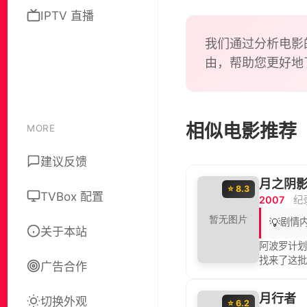
IPTV 直播
我们通过分析电影
由，帮助您更好地
相似电影推荐
MORE
建议反馈
月之阴
⭐ 8.3
TVBox 配置
2007
纪
💡
剧情
关于本站
阿波罗计
找来了这批
广告合作
与阿波罗计
太空梭、太
月行者
切换外观
辛格顿说，
⭐ 6.2