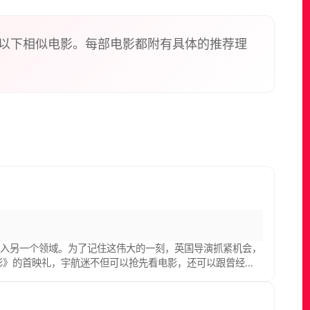
以下相似电影。每部电影都附有具体的推荐理
进入另一个领域。为了记住这伟大的一刻，英国导演抓紧机会，
影》的首映礼，宇航迷不但可以抢先看电影，还可以跟曾经参
故事和宇宙的奥秘。 阿波罗11号成员奥尔德林说，“从发展
过写实手法展现在荧幕上，是导演对这批科学家的致敬。 导演
。” 阿波罗计划从六十年代开始推出，为宇航业和全世界开拓