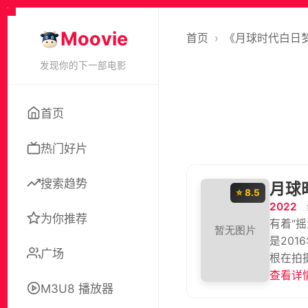
Moovie
首页
›
《月球时代白日
发现你的下一部电影
首页
热门好片
搜索趋势
月球
⭐ 8.5
2022
为你推荐
有着“
是20
广场
根在拍
在音乐
查看详情
M3U8 播放器
演唱会