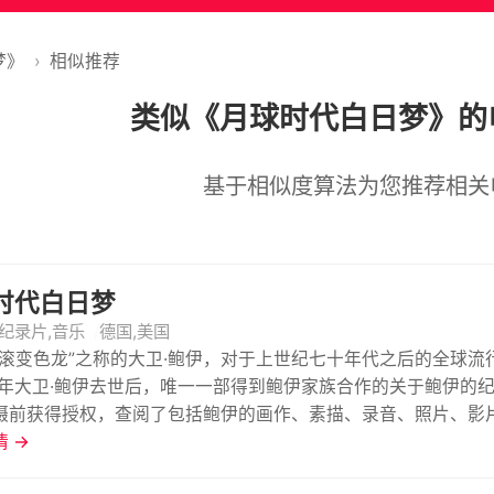
梦》
›
相似推荐
类似《月球时代白日梦》的
基于相似度算法为您推荐相关
时代白日梦
纪录片,音乐
德国,美国
摇滚变色龙”之称的大卫·鲍伊，对于上世纪七十年代之后的全球
16年大卫·鲍伊去世后，唯一一部得到鲍伊家族合作的关于鲍伊的
摄前获得授权，查阅了包括鲍伊的画作、素描、录音、照片、影片
、绘画、表演等方面的多元艺术风采，并以鲍伊的采访录音作为
 →
片段，经过修复后在IMAX大银幕的效果，足以让所有乐迷振臂