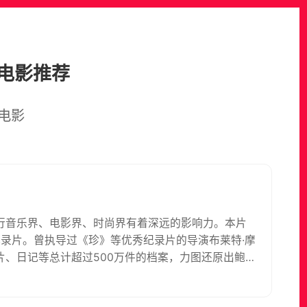
电影推荐
电影
流行音乐界、电影界、时尚界有着深远的影响力。本片
纪录片。曾执导过《珍》等优秀纪录片的导演布莱特·摩
、日记等总计超过500万件的档案，力图还原出鲍伊
旁白，阐述他独特的人生观。片中有大量从未公开的
欢呼。