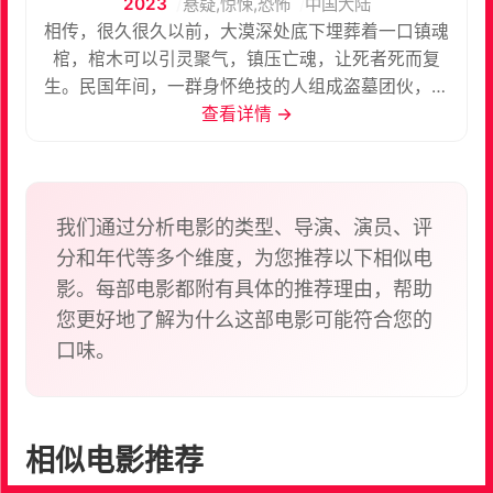
2023
悬疑,惊悚,恐怖
中国大陆
相传，很久很久以前，大漠深处底下埋葬着一口镇魂
棺，棺木可以引灵聚气，镇压亡魂，让死者死而复
生。民国年间，一群身怀绝技的人组成盗墓团伙，带
着一张古老的地图前往大漠深处寻找传说中的镇魂
查看详情 →
棺，古墓怨灵、纸人回魂、丧尸来袭，地狱里的世
界，一个又一个的谜团……
我们通过分析电影的类型、导演、演员、评
分和年代等多个维度，为您推荐以下相似电
影。每部电影都附有具体的推荐理由，帮助
您更好地了解为什么这部电影可能符合您的
口味。
相似电影推荐