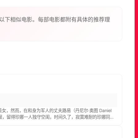
以下相似电影。每部电影都附有具体的推荐理
的美女，然而，在和身为军人的丈夫路易（丹尼尔·奥图 Daniel
了征程，留得珍娜一人独守空闺，时间久了，寂寞难耐的珍娜同一
一段不伦之恋。 战争结束之后，路易回到了珍娜身边，大度的他原谅的
正当两人的感情重新热烈燃烧之时，战争的再度降临和情人的意