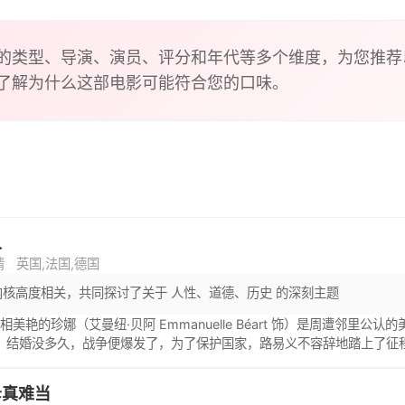
的类型、导演、演员、评分和年代等多个维度，为您推荐
了解为什么这部电影可能符合您的口味。
人
情
英国,法国,德国
内核高度相关，共同探讨了关于 人性、道德、历史 的深刻主题
美艳的珍娜（艾曼纽·贝阿 Emmanuelle Béart 饰）是周遭邻里公认
il 饰）结婚没多久，战争便爆发了，为了保护国家，路易义不容辞地踏上
亚（加布里埃尔·巴里利 Gabriel Barylli 饰）的英俊男子展开了
轨，并和她一同搬往了远离是非之地，企图重新回归平静的生活。然而，
母真难当
这个家庭又一次推向了风口浪尖。