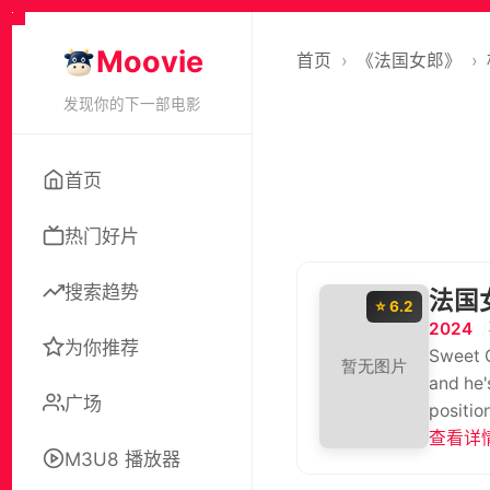
Moovie
首页
›
《法国女郎》
›
发现你的下一部电影
首页
热门好片
搜索趋势
法国
⭐ 6.2
2024
为你推荐
Sweet Gordo
and he's fallen even hard
广场
position in her home
查看详情
M3U8 播放器