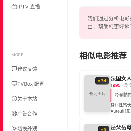
IPTV 直播
我们通过分析电影
由，帮助您更好地
相似电影推荐
MORE
建议反馈
法国女
⭐ 7.4
TVBox 配置
1995
剧
💡
剧情
关于本站
身材性感长相
Auteu
广告合作
位名叫马西
珍娜的出
岳父岳
切换外观
外回归将
⭐ 8