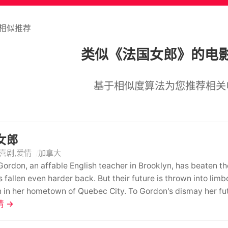
相似推荐
类似《法国女郎》的电
基于相似度算法为您推荐相关
女郎
喜剧,爱情
加拿大
n, an affable English teacher in Brooklyn, has beaten the odds; a French Girl has fallen in l
er back. But their future is thrown into limbo when she interviews for an executive chef
town of Quebec City. To Gordon's dismay her future boss also happens to be her former lover, a
 →
celebrity Chef with oceanic eyes and a hit TV show. Good lu