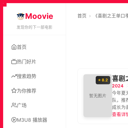
Moovie
首页
›
《喜剧之王单口
发现你的下一部电影
首页
热门好片
搜索趋势
喜剧
⭐ 8.2
2024
为你推荐
今年夏
队，推
广场
成长为喜剧之王! 幽默--爆梗频出，快乐拉满 反卷
查看详情
M3U8 播放器