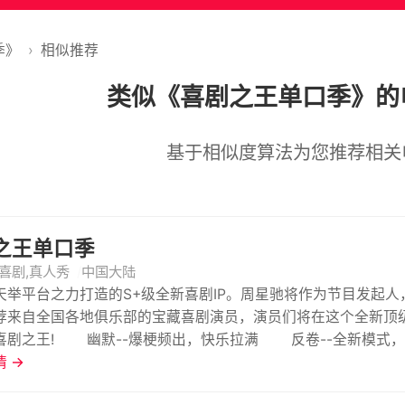
季》
›
相似推荐
类似《喜剧之王单口季》的
基于相似度算法为您推荐相关
之王单口季
喜剧,真人秀
中国大陆
天举平台之力打造的S+级全新喜剧IP。周星驰将作为节目发起
荐来自全国各地俱乐部的宝藏喜剧演员，演员们将在这个全新顶
--全新模式，热血团魂 多元一-五湖四海俱乐部，各具特色新
 →
演员 新生一-超多隐藏黑马，更新行业面貌 