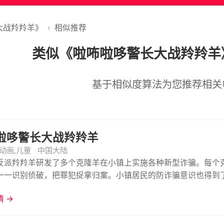
大战羚羚羊》
›
相似推荐
类似《啦咘啦哆警长大战羚羚羊
基于相似度算法为您推荐相关
啦哆警长大战羚羚羊
动画,儿童
中国大陆
反派羚羚羊研发了多个克隆羊在小镇上实施各种新型诈骗。每个
一一识别侦破，把罪犯捉拿归案。小镇居民的防诈骗意识也得到
 →