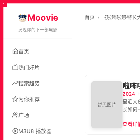
Moovie
首页
›
《啦咘啦哆警长
发现你的下一部电影
首页
热门好片
搜索趋势
啦咘
2024
为你推荐
最近大
长如何
广场
查看详情
M3U8 播放器