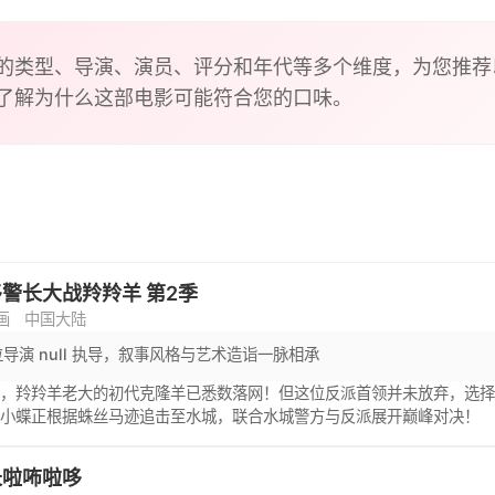
的类型、导演、演员、评分和年代等多个维度，为您推荐
了解为什么这部电影可能符合您的口味。
警长大战羚羚羊 第2季
画
中国大陆
导演 null 执导，叙事风格与艺术造诣一脉相承
镇，羚羚羊老大的初代克隆羊已悉数落网！但这位反派首领并未放弃，选
和小蝶正根据蛛丝马迹追击至水城，联合水城警方与反派展开巅峰对决！
长啦咘啦哆