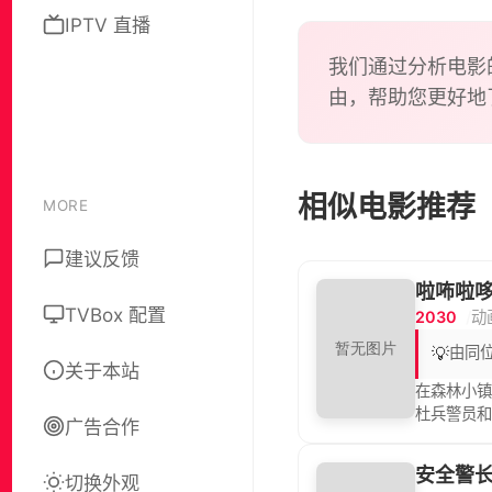
IPTV 直播
我们通过分析电影
由，帮助您更好地
相似电影推荐
MORE
建议反馈
啦咘啦哆
TVBox 配置
2030
动
💡
由同位
关于本站
在森林小
杜兵警员
广告合作
安全警
切换外观