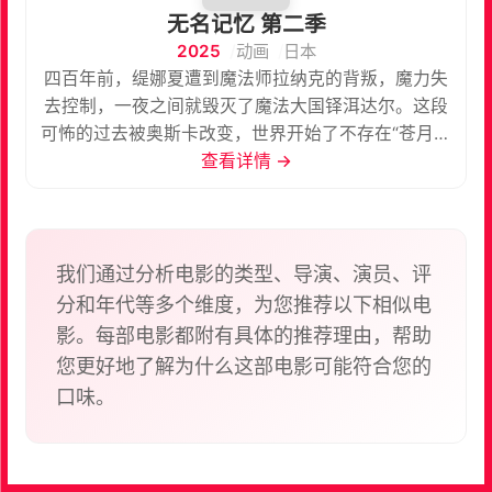
无名记忆 第二季
2025
动画
日本
四百年前，缇娜夏遭到魔法师拉纳克的背叛，魔力失
去控制，一夜之间就毁灭了魔法大国铎洱达尔。这段
可怖的过去被奥斯卡改变，世界开始了不存在“苍月魔
女”的全新时代。缇娜夏成为铎洱达尔的女王，最后进
查看详情 →
入漫长的沉睡。为的是与从一切痛苦中拯救了她，表
白爱意后消失的奥斯卡，在遥远的未来再次相遇……
四百年过去了，被改写的世界中的奥斯卡到访铎洱达
尔，却丝毫不记得与苏醒的缇娜夏共度的时光。二人
我们通过分析电影的类型、导演、演员、评
并不知道他们曾在已消失的世界中结为连理，他们接
分和年代等多个维度，为您推荐以下相似电
下来将编织出怎样的故事呢。
影。每部电影都附有具体的推荐理由，帮助
您更好地了解为什么这部电影可能符合您的
口味。