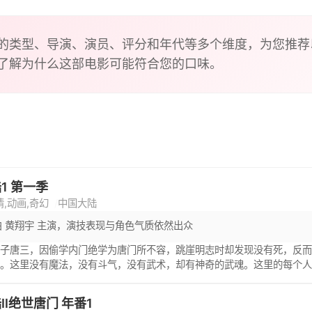
的类型、导演、演员、评分和年代等多个维度，为您推荐
了解为什么这部电影可能符合您的口味。
1 第一季
情,动画,奇幻
中国大陆
由 黄翔宇 主演，演技表现与角色气质依然出众
弟子唐三，因偷学内门绝学为唐门所不容，跳崖明志时却发现没有死，反
陆。这里没有魔法，没有斗气，没有武术，却有神奇的武魂。这里的每个
物，有器物，武魂可以辅助人们的日常生活。而其中一些特别出色的武魂
的职业“魂师”。 小小的唐三在圣魂村开始了他的魂师修炼之路，并萌生
Ⅱ绝世唐门 年番1
否在这片武魂的世界再铸唐门的辉煌？