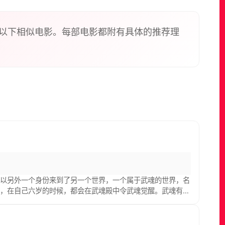
以下相似电影。每部电影都附有具体的推荐理
而以另外一个身份来到了另一个世界，一个属于武魂的世界，名
人，在自己六岁的时候，都会在武魂殿中令武魂觉醒。武魂有动
却可以用来修炼并进行战斗，这个职业，是斗罗大陆上最为强大
了振兴唐门的梦想。当唐门暗器来到斗罗大陆，当唐三武魂觉