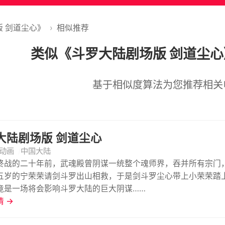
 剑道尘心》
›
相似推荐
类似《斗罗大陆剧场版 剑道尘
基于相似度算法为您推荐相关
大陆剧场版 剑道尘心
动画
中国大陆
终战的二十年前，武魂殿曾阴谋一统整个魂师界，吞并所有宗门
五岁的宁荣荣请剑斗罗出山相救，于是剑斗罗尘心带上小荣荣踏
竟是一场将会影响斗罗大陆的巨大阴谋……
 →