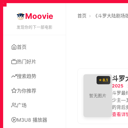
Moovie
首页
›
《斗罗大陆剧场版
发现你的下一部电影
首页
热门好片
搜索趋势
斗罗
⭐ 8.1
2025
为你推荐
斗罗最
少主—
广场
的背后
查看详情
M3U8 播放器