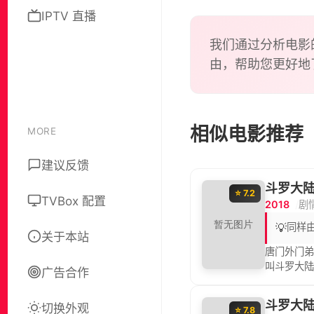
IPTV 直播
我们通过分析电影
由，帮助您更好地
相似电影推荐
MORE
建议反馈
斗罗大陆
⭐ 7.2
TVBox 配置
2018
剧
💡
同样
关于本站
唐门外门
叫斗罗大
广告合作
物，有植
也是最荣耀
斗罗大陆
切换外观
醒，他能
⭐ 7.8