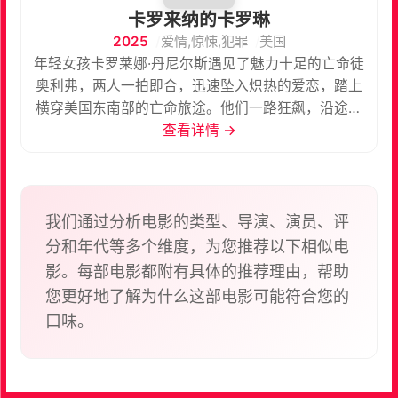
卡罗来纳的卡罗琳
2025
爱情,惊悚,犯罪
美国
年轻女孩卡罗莱娜·丹尼尔斯遇见了魅力十足的亡命徒
奥利弗，两人一拍即合，迅速坠入炽热的爱恋，踏上
横穿美国东南部的亡命旅途。他们一路狂飙，沿途犯
下一连串劫案，在枪火与激情里肆意沉溺，身后是步
查看详情 →
步紧逼的警探。而卡罗莱娜始终藏着一个深埋的执
念：找到多年前与自己失散的母亲黛博拉。随着旅途
不断推进，旧日的秘密不断浮出水面，两人的关系与
前路，都在爱欲与危险里不断滑向失控。
我们通过分析电影的类型、导演、演员、评
分和年代等多个维度，为您推荐以下相似电
影。每部电影都附有具体的推荐理由，帮助
您更好地了解为什么这部电影可能符合您的
口味。