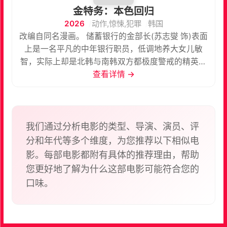
金特务：本色回归
2026
动作,惊悚,犯罪
韩国
改编自同名漫画。 储蓄银行的金部长(苏志燮 饰)表面
上是一名平凡的中年银行职员，低调地养大女儿敏
智，实际上却是北韩与南韩双方都极度警戒的精英秘
密特工。妻子难产过世后，他刻意收起一身杀伐气
查看详情 →
场，遇事一味忍让，连女儿被霸凌都选择下跪息事宁
人。但当女儿敏智意外失踪、被卷入跨国黑帮犯罪组
织后，金部长被迫抛下平凡身份，重新展开一场横跨
南北韩情报部与财阀黑势力的硬派救援行动。
我们通过分析电影的类型、导演、演员、评
分和年代等多个维度，为您推荐以下相似电
影。每部电影都附有具体的推荐理由，帮助
您更好地了解为什么这部电影可能符合您的
口味。