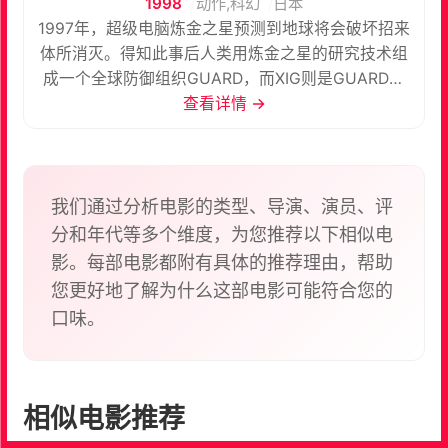
1998
动作,科幻
日本
1997年，超级电脑炼金之星预测到地球将会破坏招来
体所消灭。得知此事后人类用炼金之星的研究技术组
成一个全球防御组织GUARD，而XIG则是GUARD的
战斗力量。 2000年，天才少年·高山我梦在一次试验
查看详情 →
中见到神秘的红色光之巨人。当破坏招来体第一次进
攻的时侯，XIG起不到作用。此时，我梦坠入光之隧
道，并再次看见巨人，他希望巨人能赐予力量保卫地
球。于是，巨人与我梦合二为一，并与破坏招来体展
我们通过分析电影的类型、导演、演员、评
开了战斗。 在战胜破坏招来体之后，我梦加入了
分和年代等多个维度，为您推荐以下相似电
XIG，而巨人则被命名为“盖亚”。但此时，另一名青年
影。每部电影都附有具体的推荐理由，帮助
·藤宫博也亦拥有着变身成巨人“阿古茹”的力量。两个
您更好地了解为什么这部电影可能符合您的
巨人与破坏招来体将会展开一连串的战斗。
口味。
相似电影推荐