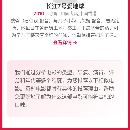
长江7号爱地球
2010
动画
中国大陆,中国香港
狄爸（石仁茂 配音）与儿子小狄（徐娇 配音）居无定
所，他每日在各建筑工地打零工，干最辛苦的活，可
为了儿子将来有个好的前途，他勒紧裤带把儿子送进
一所贵族学校。一天，狄爸在拉圾箱里捡到外星生物
查看详情 →
7仔，7仔像是一个万能的工具，它不但能帮小狄解决
生活中遇到的各种麻烦和问题，还能源源不断地产生
无尽的能量。小狄的同学蛋挞头的爸爸在一家研究所
工作，发现7仔的神奇作用后，心生贪念，提出高价
我们通过分析电影的类型、导演、演员、评
收购，狄氏父子根本不为金钱所动。恼羞成怒的他绑
分和年代等多个维度，为您推荐以下相似电
架7仔到研究所内，利用仪器压榨7仔身体内的能量。
影。每部电影都附有具体的推荐理由，帮助
狄氏父子焦急万分，深夜潜入研究所内，救出了已经
您更好地了解为什么这部电影可能符合您的
奄奄一息的7仔......
口味。