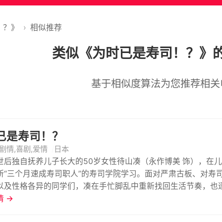
！？》
›
相似推荐
类似《为时已是寿司！？》
基于相似度算法为您推荐相关
已是寿司！？
剧情,喜剧,爱情
日本
世后独自抚养儿子长大的50岁女性待山凑（永作博美 饰），在
所“三个月速成寿司职人”的寿司学院学习。面对严肃古板、对寿
以及性格各异的同学们，凑在手忙脚乱中重新找回生活节奏，也逐
己意见相左的寿司讲师之间，关系悄然发生变化，一段迟来的成
 →