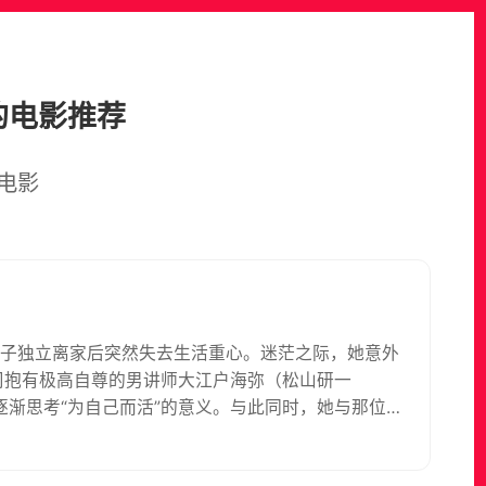
的电影推荐
电影
儿子独立离家后突然失去生活重心。迷茫之际，她意外
司抱有极高自尊的男讲师大江户海弥（松山研一
渐思考“为自己而活”的意义。与此同时，她与那位总
年人恋爱也在不知不觉中展开。