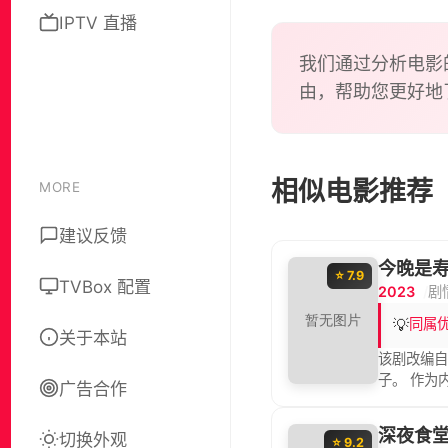
IPTV 直播
我们通过分析电影
由，帮助您更好地
相似电影推荐
MORE
建议反馈
今晚是
⭐ 7.9
TVBox 配置
2023
剧
💡
同属
关于本站
该剧改编自
子。 作为
广告合作
都过着擦肩
子擅长家务
深夜食
切换外观
换条件下
⭐ 9.2