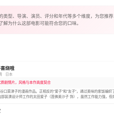
的类型、导演、演员、评分和年代等多个维度，为您推荐
了解为什么这部电影可能符合您的口味。
寿喜烧哦
情
日本
优质剧情片，风格与本作高度契合
谷口菜津子的漫画作品。正相反的“爱子”和“友子”，通过美味的家饭编
内部装潢设计师工作的太田爱子（莲佛美沙子 饰），虽然工作能力强，
而过的日子。在这样的情况下，在高 中时代的老朋友的婚礼上与同学浅
，特别是料理，但作为绘本作家的工作有点低迷，每天都过着和爱一样苦
堂
，开始了同居生活。