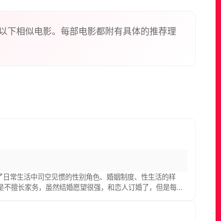
以下相似电影。每部电影都附有具体的推荐理
织了日常生活中司空见惯的性别角色、婚姻制度、性生活的样
但是不擅长家务，虽然结婚愿望很强，和恋人订婚了，但是每天
野友子（特林德尔玲奈 饰）再会，对他人不抱有恋爱感情的友
闷的日子。这样的2人以某件事为契机，在爱子提供住所的交