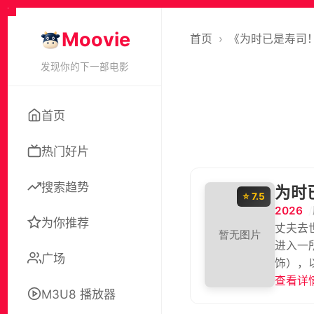
Moovie
首页
›
《为时已是寿司
发现你的下一部电影
首页
热门好片
搜索趋势
为时
⭐ 7.5
2026
为你推荐
丈夫去
进入一
广场
饰），
是与自
查看详情
M3U8 播放器