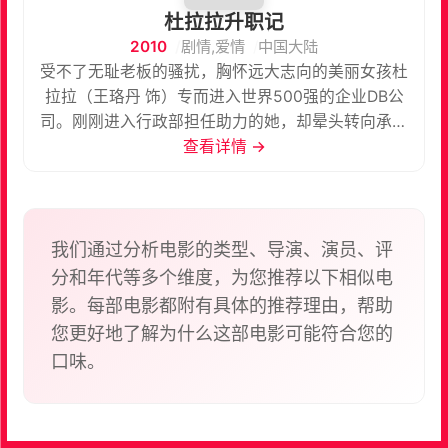
杜拉拉升职记
2010
剧情,爱情
中国大陆
受不了无耻老板的骚扰，胸怀远大志向的美丽女孩杜
拉拉（王珞丹 饰）专而进入世界500强的企业DB公
司。刚刚进入行政部担任助力的她，却晕头转向承担
起公司装修的主持任务，虽然困难重重，家庭、爱情
查看详情 →
等方面有状况不断，但拉拉凭借一股韧劲最终圆满完
成工作，也得到同事和领导的好评和赏识。在此之
后，她坚定信念，一路向前，躲过各种明枪暗箭，最
终胜任行政部经理。薪水保障的同时也从市场总监王
我们通过分析电影的类型、导演、演员、评
伟（李光洁 饰）那里收获美好的爱情。不过美国那位
分和年代等多个维度，为您推荐以下相似电
经常爬墙的老师曾说过，“能力越大，责任越大”，杜
影。每部电影都附有具体的推荐理由，帮助
拉拉不仅要应付工作上越来越大的挑战，感情上也面
您更好地了解为什么这部电影可能符合您的
临前所未有的困局，她最终能否解决这一切呢？ 本片
口味。
根据同名畅销小说改编，该小说还被改编为电影、话
剧等。