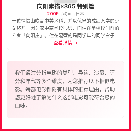
向阳素描×365 特别篇
2009
动画
日本
一位憧憬山吹高中美术科，并以优异的成绩入学的少
女悠乃。因为家中离学校很远，而住在学校校门前的
公寓「向阳庄」。住在隔壁的是同学年的同学宫子而
在各自房间正下方的是学姊寻&沙英。因为聚集了各
查看详情 →
种不同性格的艺术家，使的每天都有奇怪又混乱的事
情发生。因同住在向阳庄而变得熟悉的这四人，日常
生活中又会发生什么样有趣的事情呢？
我们通过分析电影的类型、导演、演员、评
分和年代等多个维度，为您推荐以下相似电
影。每部电影都附有具体的推荐理由，帮助
您更好地了解为什么这部电影可能符合您的
口味。