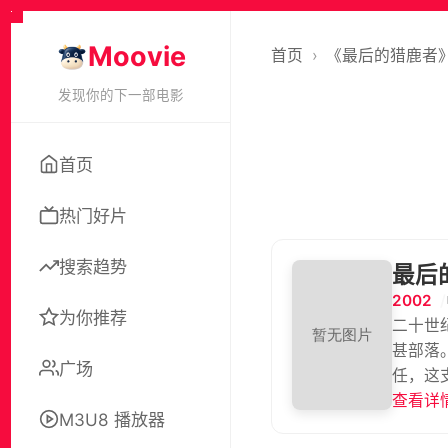
Moovie
首页
›
《最后的猎鹿者
发现你的下一部电影
首页
热门好片
搜索趋势
最后
2002
为你推荐
二十世
甚部落
广场
任，这
查看详情
M3U8 播放器