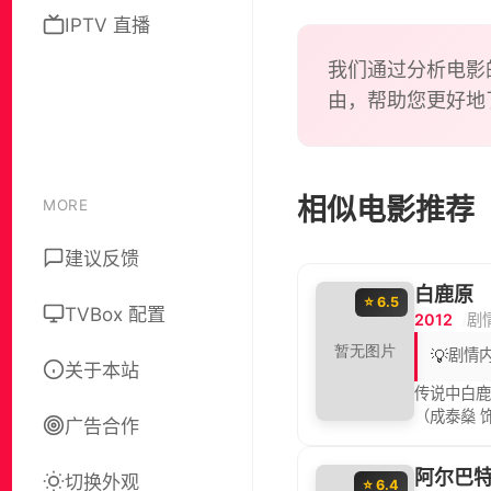
IPTV 直播
我们通过分析电影
由，帮助您更好地
相似电影推荐
MORE
建议反馈
白鹿原
⭐ 6.5
TVBox 配置
2012
剧
💡
剧情
关于本站
传说中白鹿
（成泰燊 
广告合作
郭举人家的
革命浪潮
阿尔巴
切换外观
然大波……
⭐ 6.4