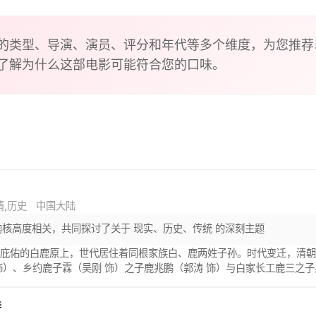
的类型、导演、演员、评分和年代等多个维度，为您推荐
了解为什么这部电影可能符合您的口味。
情,历史
中国大陆
内核高度相关，共同探讨了关于 现实、历史、传统 的深刻主题
庇佑的白鹿原上，世代居住着同根家族白、鹿两姓子孙。时代变迁，清朝
饰）、乡约鹿子霖（吴刚 饰）之子鹿兆鹏（郭涛 饰）与白家长工鹿三之
小女人田小娥（张雨绮 饰）私通败露，田小娥亦被族长拒于祠堂之外，
，黑娃成为中坚力量，国共分裂后兄弟俩被迫逃亡。鹿子霖乘机霸占独自
特
风云变幻的时局下，素有“仁义”之名的白鹿村内纷争不断，古老的土地面