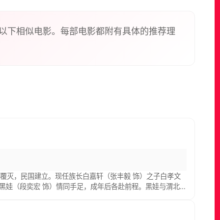
以下相似电影。每部电影都附有具体的推荐理
覆灭，民国建立。现任族长白嘉轩（张丰毅 饰）之子白孝文
子黑娃（段奕宏 饰）情同手足，成年后各赴前程。黑娃与渭北
两人遂迁至慢坡窑洞内度日。加入共产党的鹿兆鹏从城里带回
留守的田小娥，并设计利用她陷害下任族长白孝文，引发族内轩
临着翻天覆地的变化。 本片改编自陈忠实先生第四届茅盾文学