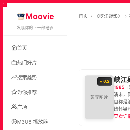
Moovie
首页
›
《峡江疑影》
›
发现你的下一部电影
首页
热门好片
搜索趋势
峡江
⭐ 6.2
1985
为你推荐
清末，
自称是
广场
始怀疑
看到父
查看详情
M3U8 播放器