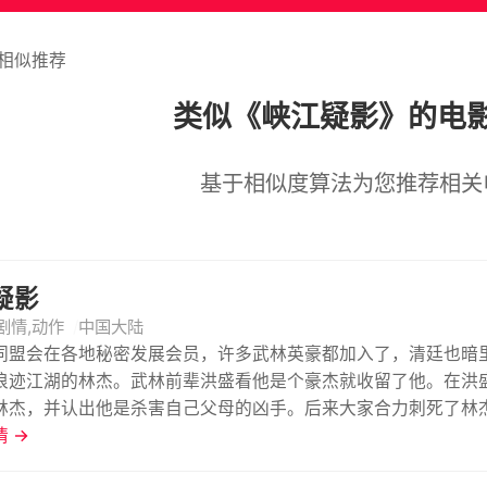
相似推荐
类似《峡江疑影》的电
基于相似度算法为您推荐相关
疑影
剧情,动作
中国大陆
同盟会在各地秘密发展会员，许多武林英豪都加入了，清廷也暗
浪迹江湖的林杰。武林前辈洪盛看他是个豪杰就收留了他。在洪
林杰，并认出他是杀害自己父母的凶手。后来大家合力刺死了林
亲与表哥惨遭杀害，痛不欲生。这时，洪家集乡民与清兵展开激
 →