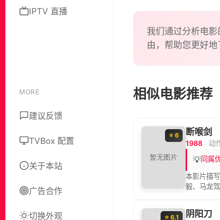
IPTV 直播
我们通过分析电影
由，帮助您更好地
相似电影推荐
MORE
建议反馈
断喉剑
⭐ 6
TVBox 配置
1988
动
💡
同属
关于本站
本影片描
毅、马龙
广告合作
昭为了给
阴阳刀
切换外观
⭐ 6.1