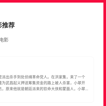
影推荐
电影
里派出杀手到处侦缉革命党人。在洪家集，来了一个
盛为武昌起义押送筹集资金的路上被人杀害，小翠开
杰，原来他就是朝廷派来的钦命大侠和蒙面人，小翠
战，美霞与小翠也投入到反清抗暴的斗争行列。