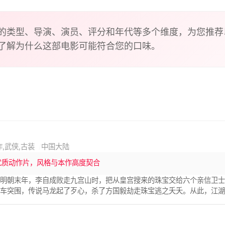
的类型、导演、演员、评分和年代等多个维度，为您推荐
了解为什么这部电影可能符合您的口味。
作,武侠,古装
中国大陆
优质动作片，风格与本作高度契合
写明朝末年，李自成败走九宫山时，把从皇宫搜来的珠宝交给六个亲信卫
驾车突围，传说马龙起了歹心，杀了方国毅劫走珠宝逃之夭夭。从此，江
父亲报仇，卷入了这场腥风血雨中。然而，他仇未报，自己却踏上了一条