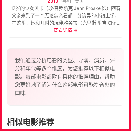
2010
喜剧
美国
17岁的少女贝卡（珍·普罗斯克 Jenn Proske 饰）随着
父亲来到了一个无论怎么看都十分诡异的小镇上学，
在这里，她和儿时的玩伴雅各布（克里斯·里吉 Chris
Riggi 饰）重逢了，这个进入青春期的大男孩处处透
查看详情 →
露出一股奇怪的气息。在学校，打扮老土的她成为了
同学们欺负的对象。这时，面色苍白瞳孔金黄的大帅
哥爱德华（马特·兰特尔 Matt Lanter 饰）出现在了她
的面前，两人一见钟情眉来眼去。欲火焚身的贝卡向
我们通过分析电影的类型、导演、演员、评
爱德华求欢却惨遭拒绝，原来爱德华是吸血鬼，归属
分和年代等多个维度，为您推荐以下相似电
于庞大的库伦家族，一方面，爱德华对贝卡有着强烈
影。每部电影都附有具体的推荐理由，帮助
的爱意，而另一方面，他还必须忍受着存在于他基因
您更好地了解为什么这部电影可能符合您的
里的嗜血的欲望。 爱德华带贝卡去见自己的家人，聚
口味。
会却被贝卡搅得一团糟。伤心的爱德华深知他只能带
给贝卡带来灾难而忍痛提出分手，而雅各布在成为吉
娃娃人之后也终于向贝卡袒露了自己的爱意，作为一
个默默无闻的平凡少女，突然间被两大帅哥同时追求
相似电影推荐
的她该做出怎样的选择？