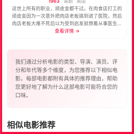
1963
喜剧
英国
这世上所有的职业，顽皮金都干过。在肉食店打工的
顽皮金因为一次意外把肉店老板搞到进了医院，然后
肉店老板大难不死后以为受到启发就想着从事医生这
行业，顽皮金也随波逐流地跟着，后在医院遇上一个
查看详情 →
孤儿小妹妹，顽皮金莫名其妙地被小妹妹的身世所打
动，就想天天都来看望小妹妹，可因之前顽皮金曾在
医院里胡作非为，所以被院长严禁入内。为此，顽皮
金及肉店老板几经周折地闯入医院以见小妹妹。故事
我们通过分析电影的类型、导演、演员、评
一路疯癫滑稽，几乎没什么常理可言，但又超具童趣
分和年代等多个维度，为您推荐以下相似电
以及同情心，正是这部喜剧片的精妙之处。
影。每部电影都附有具体的推荐理由，帮助
您更好地了解为什么这部电影可能符合您的
口味。
相似电影推荐