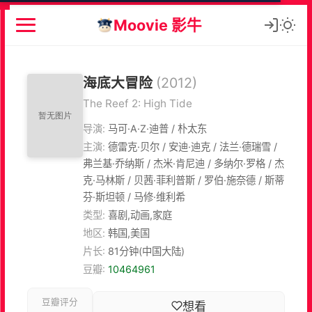
Moovie 影牛
海底大冒险
(2012)
The Reef 2: High Tide
导演:
马可·A·Z·迪普 / 朴太东
主演:
德雷克·贝尔 / 安迪·迪克 / 法兰·德瑞雪 /
弗兰基·乔纳斯 / 杰米·肯尼迪 / 多纳尔·罗格 / 杰
克·马林斯 / 贝茜·菲利普斯 / 罗伯·施奈德 / 斯蒂
芬·斯坦顿 / 马修·维利希
类型:
喜剧,动画,家庭
地区:
韩国,美国
片长:
81分钟(中国大陆)
豆瓣:
10464961
豆瓣评分
想看