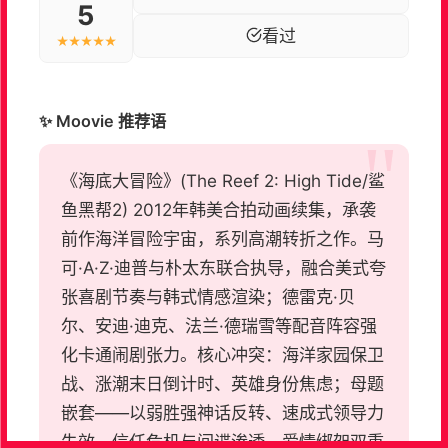
5
看过
★★★★★
✨ Moovie 推荐语
《海底大冒险》(The Reef 2: High Tide/鲨
鱼黑帮2) 2012年韩美合拍动画续集，承袭
前作海洋冒险宇宙，系列高潮转折之作。马
可·A·Z·迪普与朴太东联合执导，融合美式夸
张喜剧节奏与韩式情感渲染；德雷克·贝
尔、安迪·迪克、法兰·德瑞雪等配音阵容强
化卡通闹剧张力。核心冲突：海洋家园保卫
战、涨潮末日倒计时、英雄身份焦虑；母题
嵌套——以弱胜强神话反转、速成式领导力
失效、信任危机与间谍渗透、爱情绑架双重