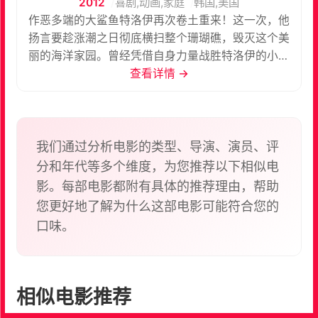
2012
喜剧,动画,家庭
韩国,美国
作恶多端的大鲨鱼特洛伊再次卷土重来！这一次，他
扬言要趁涨潮之日彻底横扫整个珊瑚礁，毁灭这个美
丽的海洋家园。曾经凭借自身力量战胜特洛伊的小鱼
小派，此刻再次肩负起拯救大家的重任，但这次形势
查看详情 →
却愈加严峻。特洛伊身边不仅增添了几个跟随的爪
牙，而且他本身的力量也更加强大，给小派带来了前
所未有的压力。在老海龟的建议下，小派决定将身边
愿意支持他的朋友们训练成能运用海洋力量的战斗
我们通过分析电影的类型、导演、演员、评
者。然而，由于小派操之过急，强化训练并没有取得
分和年代等多个维度，为您推荐以下相似电
理想效果，反而让大家疲惫不堪，对未来的挑战感到
影。每部电影都附有具体的推荐理由，帮助
无力不堪。在此时，特洛伊看准机会，强迫一个被他
您更好地了解为什么这部电影可能符合您的
捉到的小鲨鱼罗尼乔装打扮，前去离间小派与珊瑚礁
口味。
居民的关系。出于存活的本能，罗尼不得不昧着良心
参与其中，企图捣乱。 在老海龟的提点下，小派意识
到，凡事都不能单靠一己之力，群策群力才是解决问
题的最佳途径。他重新整理思绪，回到了珊瑚礁。这
相似电影推荐
时，罗尼的间谍身份被揭穿，事情变得更加棘手——