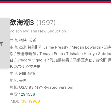
欲海潮3
(1997)
Poison Ivy: The New Seduction
导演:
柯特 ·沃斯
主演:
杰米·普莱斯利 Jaime Pressly / Megan Edwards /
恩 / 苏珊·泰瑞尔 / Tenaya Erich / Trishalee Hardy / Sabri
普 / Gregory Vignolle / 雅典娜·梅赛 / 珊娜·莫克勒 / 泰伦斯·保
迈克尔·麦克拉法提
类型:
剧情,惊悚
地区:
美国
片长:
USA: 93 分钟(R-rated version)
豆瓣:
1294536
IMDb:
tt0119908