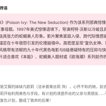
推荐语
》(Poison Ivy: The New Seduction) 作为该系
叙事母题。1997年美式惊悚语境下，导演柯特·沃斯以冷峻且
极具张力的蛇蝎美人形象。影片聚焦家庭入侵、跨代际情感
锚定在十年宿怨引发的伦理崩塌中。高密度呈现“复仇女神、
风格带有浓郁的九十年代黑色电影与B级悬疑特有的压抑与
片适合喜欢《本能》、蛇蝎美人题材或《欲海潮》系列前作
是艾薇的妹妹凡欧莉（洁米普莱丝莉 饰），心怀不轨的她，前去
莉开始利用美色与手段，有计划的诱惑乔丝的父亲与男朋友……
复仇计划，酿成了致命的后果！