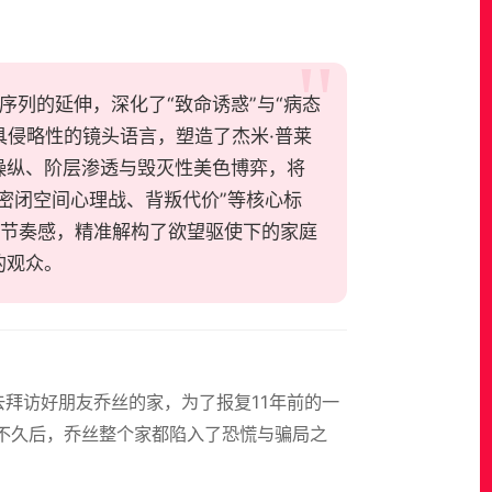
列邪典惊悚序列的延伸，深化了“致命诱惑”与“病态
具侵略性的镜头语言，塑造了杰米·普莱
操纵、阶层渗透与毁灭性美色博弈，将
密闭空间心理战、背叛代价”等核心标
快节奏感，精准解构了欲望驱使下的家庭
的观众。
拜访好朋友乔丝的家，为了报复11年前的一
不久后，乔丝整个家都陷入了恐慌与骗局之