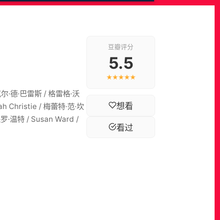
豆瓣评分
5.5
★★★★★
 迈克尔·德·巴雷斯 / 格雷格·沃
想看
nah Christie / 梅蕾特·范·坎
罗·温特 / Susan Ward /
看过