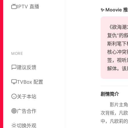
IPTV 直播
✨ Moovie 
《欲海潮3
复仇”的
斯利笔下
核心冲突
MORE
签，视听
建议反馈
解体。该
TVBox 配置
剧情简介
关于本站
影片主角
广告合作
次背叛，凡欧
中，凡欧莉的
切换外观