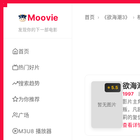
Moovie
首页
›
《欲海潮3》
›
发现你的下一部电影
首页
热门好片
搜索趋势
欲海
⭐ 5.5
1997
为你推荐
影片主
叛，凡
广场
莉的复
查看详情
M3U8 播放器