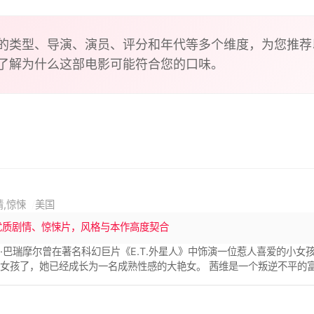
的类型、导演、演员、评分和年代等多个维度，为您推荐
了解为什么这部电影可能符合您的口味。
情,惊悚
美国
优质剧情、惊悚片，风格与本作高度契合
·巴瑞摩尔曾在著名科幻巨片《E.T.外星人》中饰演一位惹人喜爱的小
女孩了，她已经成长为一名成熟性感的大艳女。 茜维是一个叛逆不平的
情开放的举止及特有的神秘色彩让茜维为之震撼，因好奇心驱使她一心想
亲被艾薇诱惑出轨，母亲离奇堕楼而亡……