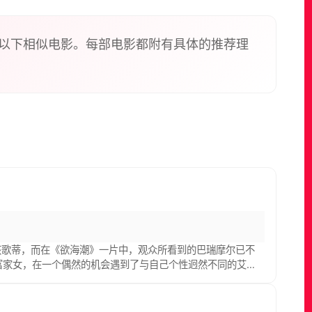
以下相似电影。每部电影都附有具体的推荐理
女孩歌蒂，而在《欲海潮》一片中，观众所看到的巴瑞摩尔已不
富家女，在一个偶然的机会遇到了与自己个性迥然不同的艾
与她成为好友，因缘际会下，艾薇住进了茜维家，但从此灾难接