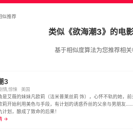
相似推荐
类似《欲海潮3》的电
基于相似度算法为您推荐相关
潮3
剧情,惊悚
美国
角是艾薇的妹妹凡欧莉（洁米普莱丝莉 饰），心怀不轨的她，前
欧莉开始利用美色与手段，有计划的诱惑乔丝的父亲与男朋友…
仇计划，酿成了致命的后果！
 →