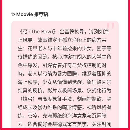
✨ Moovie 推荐语
《弓 (The Bow)》 金基德执导，冷冽如海
上风暴。故事锚定于孤立渔船上的病态共
生：花甲老人与十年前捡来的少女，困于等
待婚约的囚笼。核心冲突在闯入的大学生角
色中爆发，引爆青春好奇与父权控制的对
峙。老人以弓箭为暴力图腾，维系着压抑的
海上秩序；少女从懵懂到觉醒，象征被囚禁
纯真的反抗。影片以极简场景、仪式化行为
（拉弓）与高度象征手法，刻画控制欲、隔
绝成长及暴力维系的畸形情感。视听风格凝
练、苍凉，充满孤绝的海洋意象与沉闷张
力。适合偏好金基德式寓言美学、关注封闭