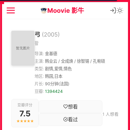
Moovie 影牛
弓
(2005)
활
导演:
金基德
主演:
韩业云 / 全成焕 / 徐智锡 / 孔宥硕
类型:
剧情,爱情,情色
地区:
韩国,日本
片长:
90分钟(法国)
豆瓣:
1394424
豆瓣评分
想看
7.5
1 人想看
看过
★★★★★