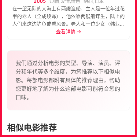
2005
剧情,爱情,情色
韩国,日本
在一望无际的大海上有两艘渔船，主人是一位年过花
甲的老人（全成焕饰），他依靠两艘船谋生，陆上的
人们来这边钓鱼或看风景。老人和一位少女（韩业云
饰）一起生活，她是10年前老人在岸上捡到的，此后
查看详情 →
少女再没有上过陆地。老人等着少女年满17岁时就会
与之结婚。 来钓鱼的男人们经常想占女 孩的便宜，老
人为保护女孩不得不用利箭来警示对方。一天，和父
亲一起来钓鱼的大学生（徐智锡饰）在船上为神秘的
我们通过分析电影的类型、导演、演员、评
少女所吸引。老人觉得事情不妙，每天监视少女并不
分和年代等多个维度，为您推荐以下相似电
允许她靠近大学生，而16岁的少女也逐渐对外面的事
影。每部电影都附有具体的推荐理由，帮助
物产生好奇。大学生得知女孩儿将要和老人结婚，就
您更好地了解为什么这部电影可能符合您的
决定带上少女逃到陆地……
口味。
相似电影推荐