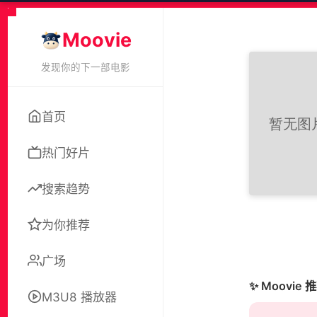
Moovie
发现你的下一部电影
首页
热门好片
搜索趋势
为你推荐
广场
✨ Moovie 
M3U8 播放器