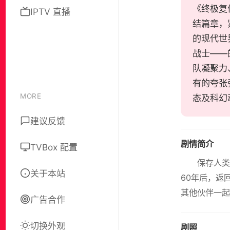
《终极复仇者
IPTV 直播
结篇章，
的现代世
战士——
队凝聚力
有的夸张
MORE
态及科幻
建议反馈
剧情简介
TVBox 配置
保存人类
关于本站
60年后，返
其他伙伴一起
广告合作
切换外观
剧照