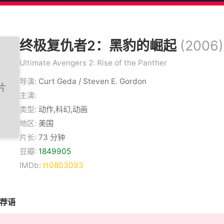
终极复仇者2：黑豹的崛起
(2006)
Ultimate Avengers 2: Rise of the Panther
导演:
Curt Geda / Steven E. Gordon
主演:
类型:
动作,科幻,动画
地区:
美国
片长:
73 分钟
豆瓣:
1849905
IMDb:
tt0803093
推荐语