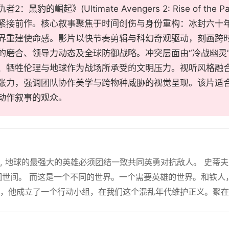
2：黑豹的崛起》(Ultimate Avengers 2: Rise of t
紧接前作。核心叙事聚焦于时间创伤与身份重构：冰封六十
界重建使命感。影片以快节奏剪辑与科幻奇观驱动，刻画跨
的磨合、领导力动态及全球防御战略。冲突层面由“冷战幽灵”
、牺牲伦理与地球作为战场所承受的文明压力。视听风格融
张力，强调团队协作美学与跨物种威胁的视觉呈现。该片适
动作叙事的观众。
, 地球的最强大的英雄必须团结一致共同英勇对抗敌人。 史蒂
回世间。 而这是一个不同的世界。一个需要英雄的世界。和铁人，
，他成立了一个行动小组，在我们这个混乱年代维护正义。聚在