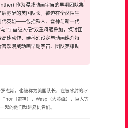
he Panther) 作为漫威动画宇宙的早期团队集
年后苏醒的美国队长，被迫在全然陌生
时代英雄——包括铁人、雷神与新一代
与“宇宙级入侵”双重母题叠加，探讨团
合高速动作、硬科幻设定与动画媒介特
合喜欢漫威动画早期宇宙、团队英雄动
夫·罗杰斯，也被称为美国队长，在被冰封的冰
Thor（雷神），Wasp（大黄蜂），巨人等
一起的他们就是复仇者们。