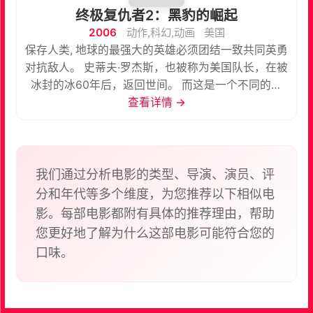
终极复仇者2：黑豹的崛起
2006
动作,科幻,动画
美国
保存人类, 地球的最强大的英雄必须团结一致共同英勇
对抗敌人。 史蒂夫·罗杰斯，也被称为美国队长，在被
冰封的冰60年后，返回世间。 而这是一个不同的世
界。一个需要英雄的世界。和铁人，Thor（雷神），
查看详情 →
Wasp（大黄蜂），巨人等其他伙伴一起，他成立了
一个行动小组，在我们这个混乱年代维护正义。聚在
一起的他们就是复仇者们。
我们通过分析电影的类型、导演、演员、评
分和年代等多个维度，为您推荐以下相似电
影。每部电影都附有具体的推荐理由，帮助
您更好地了解为什么这部电影可能符合您的
口味。