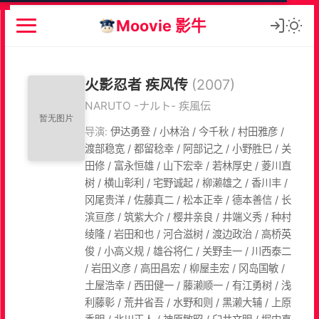
Moovie 影牛
火影忍者 疾风传
(2007)
NARUTO -ナルト- 疾風伝
导演:
伊达勇登 / 小林治 / 今千秋 / 村田雅彦 /
渡部稳宽 / 都留稔幸 / 阿部记之 / 小野胜巳 / 关
田修 / 富永恒雄 / 山下宏幸 / 若林厚史 / 菱川直
树 / 横山彰利 / 宅野诚起 / 柳濑雄之 / 香川丰 /
冈尾贵洋 / 佐藤真二 / 松本正幸 / 德本善信 / 长
滨亘彦 / 筑紫大介 / 樱井亲良 / 井端义秀 / 种村
绫隆 / 岩田和也 / 河合滋树 / 渡边政治 / 高桥英
俊 / 小高义规 / 雄谷将仁 / 关野圭一 / 川西泰二
/ 岩田义彦 / 高田昌宏 / 柳屋圭宏 / 冈岛国敏 /
土屋浩幸 / 西田健一 / 藤濑顺一 / 有江勇树 / 浅
利藤彰 / 荒井省吾 / 水野和则 / 黑濑大辅 / 上原