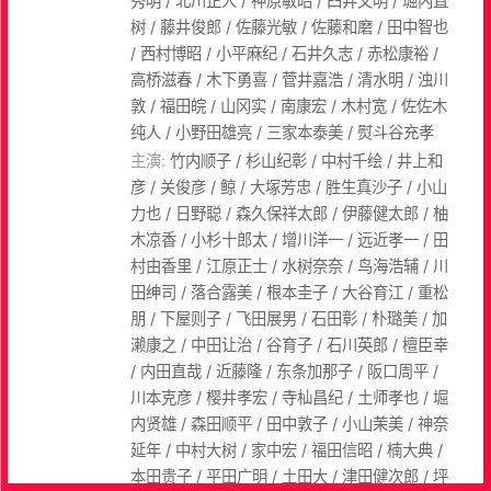
秀明 / 北川正人 / 神原敏昭 / 臼井文明 / 堀内直
树 / 藤井俊郎 / 佐藤光敏 / 佐藤和磨 / 田中智也
/ 西村博昭 / 小平麻纪 / 石井久志 / 赤松康裕 /
高桥滋春 / 木下勇喜 / 菅井嘉浩 / 清水明 / 浊川
敦 / 福田皖 / 山冈实 / 南康宏 / 木村宽 / 佐佐木
纯人 / 小野田雄亮 / 三家本泰美 / 熨斗谷充孝
主演:
竹内顺子 / 杉山纪彰 / 中村千绘 / 井上和
彦 / 关俊彦 / 鲸 / 大塚芳忠 / 胜生真沙子 / 小山
力也 / 日野聪 / 森久保祥太郎 / 伊藤健太郎 / 柚
木凉香 / 小杉十郎太 / 增川洋一 / 远近孝一 / 田
村由香里 / 江原正士 / 水树奈奈 / 鸟海浩辅 / 川
田绅司 / 落合露美 / 根本圭子 / 大谷育江 / 重松
朋 / 下屋则子 / 飞田展男 / 石田彰 / 朴璐美 / 加
濑康之 / 中田让治 / 谷育子 / 石川英郎 / 檀臣幸
/ 内田直哉 / 近藤隆 / 东条加那子 / 阪口周平 /
川本克彦 / 樱井孝宏 / 寺杣昌纪 / 土师孝也 / 堀
内贤雄 / 森田顺平 / 田中敦子 / 小山茉美 / 神奈
延年 / 中村大树 / 家中宏 / 福田信昭 / 楠大典 /
本田贵子 / 平田广明 / 土田大 / 津田健次郎 / 坪