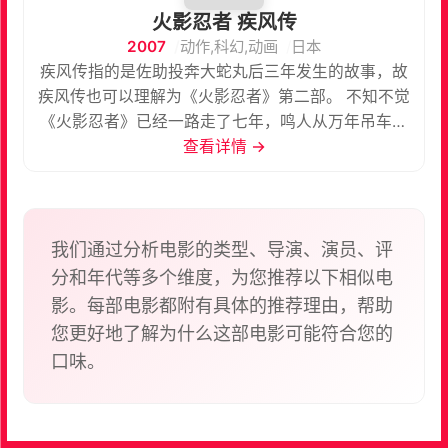
火影忍者 疾风传
2007
动作,科幻,动画
日本
疾风传指的是佐助投奔大蛇丸后三年发生的故事，故
疾风传也可以理解为《火影忍者》第二部。 不知不觉
《火影忍者》已经一路走了七年，鸣人从万年吊车尾
的倒霉蛋慢慢地成长为能独当一面的忍者。从莽撞单
查看详情 →
纯的英雄主义男主角一步又一步地向忍道的达人迈
进。为了友情，为了爱，为了被认可，为了自己的忍
道，鸣人头也不回的奋斗了整整7年，以疾风的速度
成长着。撒花庆贺的同时好消息自然不能少！2007早
我们通过分析电影的类型、导演、演员、评
春火影动画也回归漫画突入第二章，冗长乏味的TV动
分和年代等多个维度，为您推荐以下相似电
画，终于顺应民意走回“正途”。
影。每部电影都附有具体的推荐理由，帮助
您更好地了解为什么这部电影可能符合您的
口味。