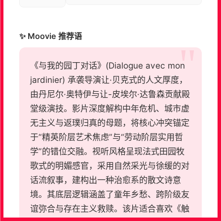
✨ Moovie 推荐语
《与我的园丁对话》(Dialogue avec mon
jardinier) 承袭导演让·贝克式的人文厚度，
由丹尼尔·奥特伊与让-皮埃尔·达鲁森贡献殿
堂级演技。影片深度解构中年危机、城市虚
无主义与返璞归真的母题，将核心冲突锚定
于“精英阶层艺术焦虑”与“劳动阶层实用哲
学”的错位交融。视听风格呈现法式田园牧
歌式的明媚感官，采用自然采光与徐缓的对
话流叙事，建构出一种治愈系的散文诗意
境。其底层逻辑涵盖了童年乡愁、跨阶级友
谊弥合与存在主义救赎。该片适合喜欢《触