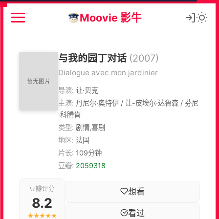
Moovie 影牛
与我的园丁对话
(2007)
Dialogue avec mon jardinier
导演:
让·贝克
主演:
丹尼尔·奥特伊 / 让-皮埃尔·达鲁森 / 芬尼
·科腾肯
类型:
剧情,喜剧
地区:
法国
片长:
109分钟
豆瓣:
2059318
豆瓣评分
想看
8.2
看过
★★★★★